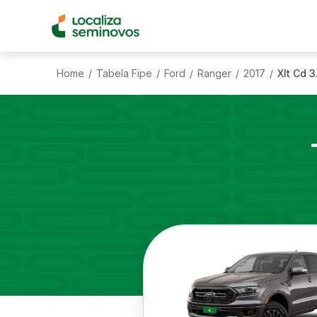
Home
Tabela Fipe
Ford
Ranger
2017
Xlt Cd 
/
/
/
/
/