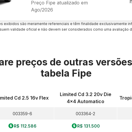
Preço Fipe atualizado em
Ago/2026
es exibidos são meramente referenciais e têm finalidade exclusivamente inf
uem validade oficial e não devem ser considerados como uma avaliação d
re preços de outras versõe
tabela Fipe
Limited Cd 3.2 20v Die
imited Cd 2.5 16v Flex
Tropi
4x4 Automatico
003359-6
003364-2
R$ 112.586
R$ 131.500