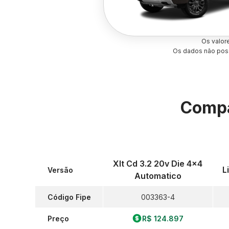
Os valor
Os dados não poss
Compa
Xlt Cd 3.2 20v Die 4x4
L
Versão
Automatico
Código Fipe
003363-4
Preço
R$ 124.897