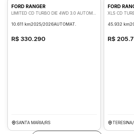
FORD RANGER
FORD RAN
LIMITED CD TURBO DIE 4WD 3.0 AUTOMATICO
XLS CD TUR
10.611 km
2025/2026
AUTOMAT.
45.932 km
2
R$ 330.290
R$ 205.
SANTA MARIA/RS
TERESINA/