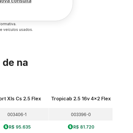
Nova consulta
ormativa.
e veículos usados.
s de
na
rt Xls Cs 2.5 Flex
Tropicab 2.5 16v 4x2 Flex
003406-1
003396-0
R$ 95.635
R$ 81.720