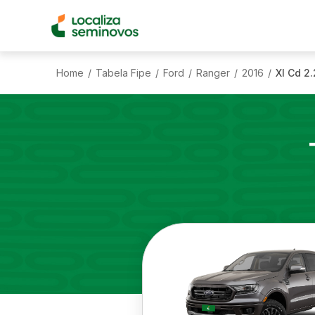
Home
Tabela Fipe
Ford
Ranger
2016
Xl Cd 2
/
/
/
/
/