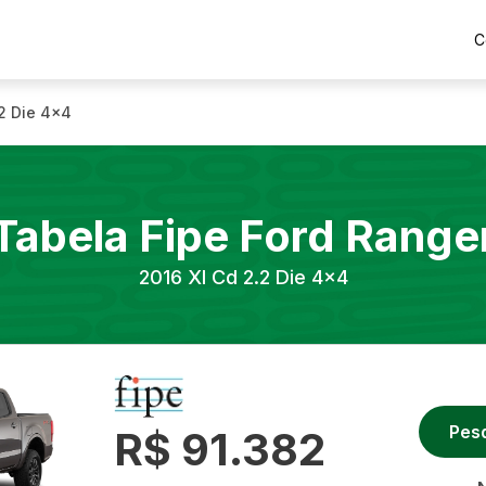
C
.2 Die 4x4
Tabela Fipe
Ford
Range
2016
Xl Cd 2.2 Die 4x4
Pes
R$ 91.382