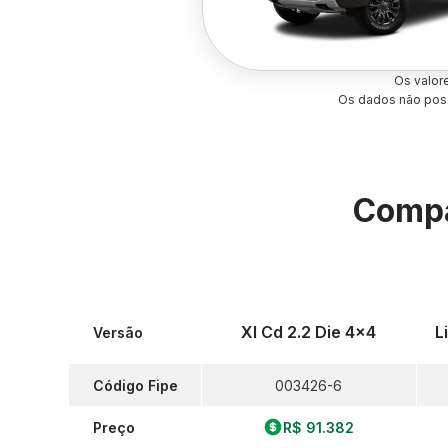
Os valor
Os dados não poss
Compa
Xl Cd 2.2 Die 4x4
L
Versão
Código Fipe
003426-6
Preço
R$ 91.382