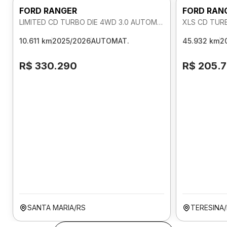
FORD RANGER
FORD RAN
LIMITED CD TURBO DIE 4WD 3.0 AUTOMATICO
XLS CD TUR
10.611 km
2025/2026
AUTOMAT.
45.932 km
2
R$ 330.290
R$ 205.
SANTA MARIA/RS
TERESINA/