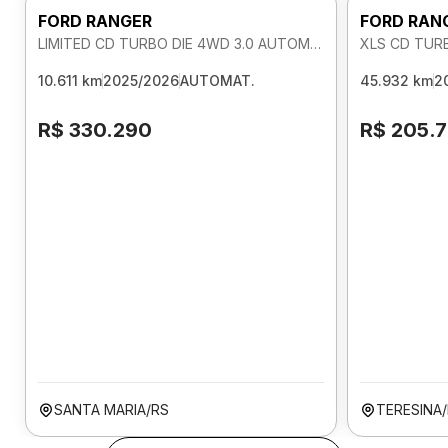
FORD RANGER
FORD RAN
LIMITED CD TURBO DIE 4WD 3.0 AUTOMATICO
XLS CD TUR
10.611 km
2025/2026
AUTOMAT.
45.932 km
2
R$ 330.290
R$ 205.
SANTA MARIA/RS
TERESINA/