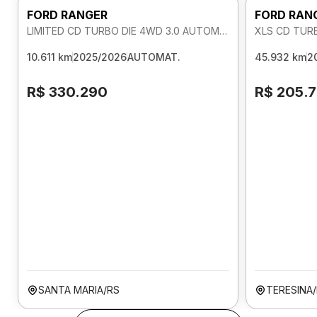
FORD RANGER
FORD RAN
LIMITED CD TURBO DIE 4WD 3.0 AUTOMATICO
XLS CD TUR
10.611 km
2025/2026
AUTOMAT.
45.932 km
2
R$ 330.290
R$ 205.
SANTA MARIA/RS
TERESINA/