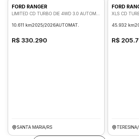
FORD RANGER
FORD RAN
LIMITED CD TURBO DIE 4WD 3.0 AUTOMATICO
XLS CD TUR
10.611 km
2025/2026
AUTOMAT.
45.932 km
2
R$ 330.290
R$ 205.
SANTA MARIA/RS
TERESINA/