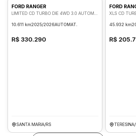
FORD RANGER
FORD RAN
LIMITED CD TURBO DIE 4WD 3.0 AUTOMATICO
XLS CD TUR
10.611 km
2025/2026
AUTOMAT.
45.932 km
2
R$ 330.290
R$ 205.
SANTA MARIA/RS
TERESINA/