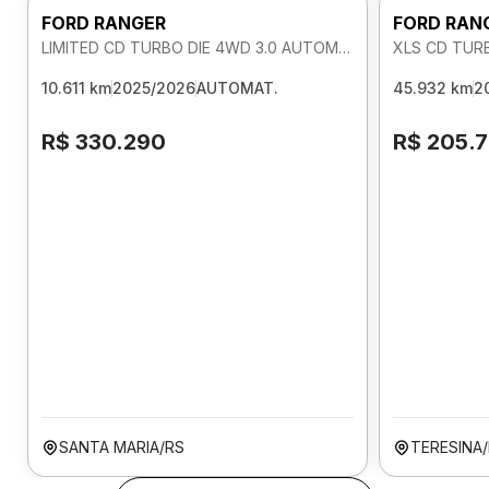
FORD RANGER
FORD RAN
LIMITED CD TURBO DIE 4WD 3.0 AUTOMATICO
XLS CD TUR
10.611 km
2025/2026
AUTOMAT.
45.932 km
2
R$ 330.290
R$ 205.
SANTA MARIA/RS
TERESINA/