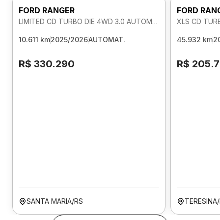
FORD RANGER
FORD RAN
LIMITED CD TURBO DIE 4WD 3.0 AUTOMATICO
XLS CD TUR
10.611 km
2025/2026
AUTOMAT.
45.932 km
2
R$ 330.290
R$ 205.
SANTA MARIA/RS
TERESINA/