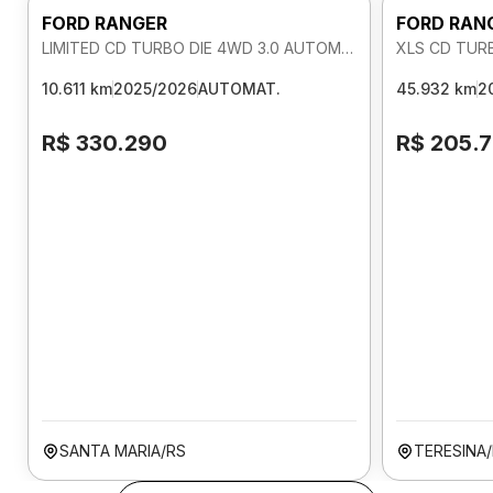
FORD RANGER
FORD RAN
LIMITED CD TURBO DIE 4WD 3.0 AUTOMATICO
XLS CD TUR
10.611 km
2025/2026
AUTOMAT.
45.932 km
2
R$ 330.290
R$ 205.
SANTA MARIA/RS
TERESINA/