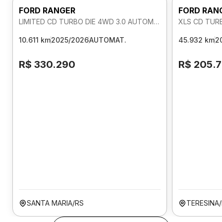
FORD RANGER
FORD RAN
LIMITED CD TURBO DIE 4WD 3.0 AUTOMATICO
XLS CD TUR
10.611 km
2025/2026
AUTOMAT.
45.932 km
2
R$ 330.290
R$ 205.
SANTA MARIA/RS
TERESINA/