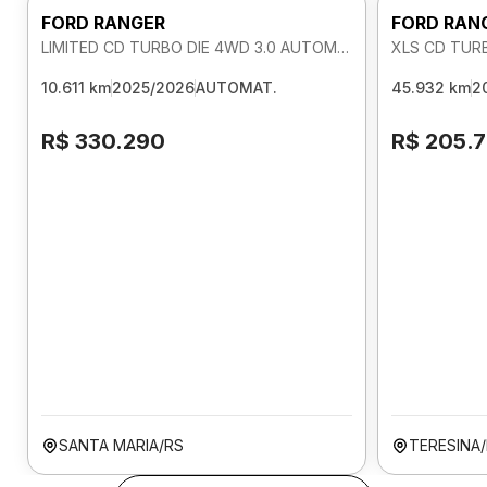
FORD RANGER
FORD RAN
LIMITED CD TURBO DIE 4WD 3.0 AUTOMATICO
XLS CD TUR
10.611 km
2025/2026
AUTOMAT.
45.932 km
2
R$ 330.290
R$ 205.
SANTA MARIA/RS
TERESINA/