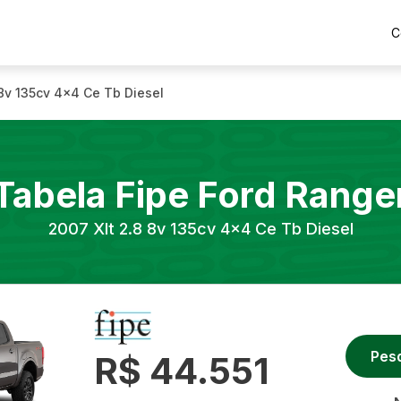
C
 8v 135cv 4x4 Ce Tb Diesel
Tabela Fipe
Ford
Range
2007
Xlt 2.8 8v 135cv 4x4 Ce Tb Diesel
Pes
R$ 44.551