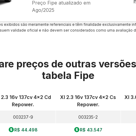
Preço Fipe atualizado em
Ago/2025
es exibidos são meramente referenciais e têm finalidade exclusivamente inf
uem validade oficial e não devem ser considerados como uma avaliação d
re preços de outras versõe
tabela Fipe
 2.3 16v 137cv 4x2 Cd
Xl 2.3 16v 137cv 4x2 Cs
Xl 3
Repower.
Repower.
003237-9
003235-2
R$ 44.498
R$ 43.547