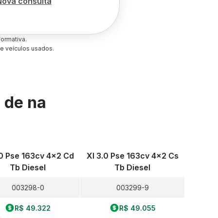
Nova consulta
ormativa.
e veículos usados.
s de
na
.0 Pse 163cv 4x2 Cd
Xl 3.0 Pse 163cv 4x2 Cs
Tb Diesel
Tb Diesel
003298-0
003299-9
R$ 49.322
R$ 49.055