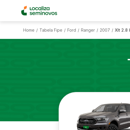
Home
Tabela Fipe
Ford
Ranger
2007
Xlt 2.8
/
/
/
/
/