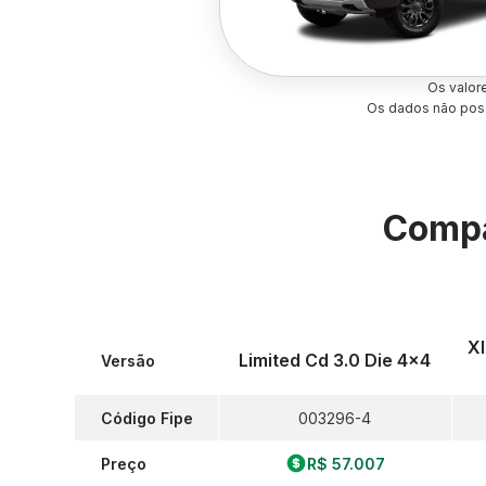
Os valor
Os dados não poss
Compa
Xl
Limited Cd 3.0 Die 4x4
Versão
Código Fipe
003296-4
Preço
R$ 57.007