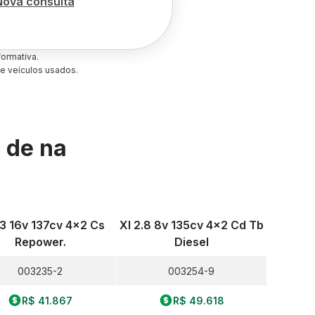
Nova consulta
ormativa.
e veículos usados.
s de
na
.3 16v 137cv 4x2 Cs
Xl 2.8 8v 135cv 4x2 Cd Tb
Repower.
Diesel
003235-2
003254-9
R$ 41.867
R$ 49.618