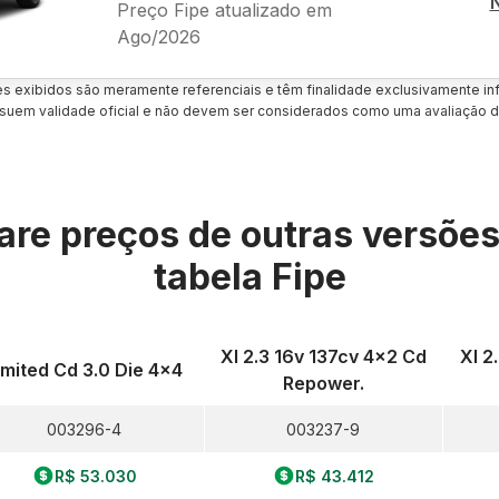
Preço Fipe atualizado em
Ago/2026
es exibidos são meramente referenciais e têm finalidade exclusivamente inf
uem validade oficial e não devem ser considerados como uma avaliação d
re preços de outras versõe
tabela Fipe
Xl 2.3 16v 137cv 4x2 Cd
Xl 2
imited Cd 3.0 Die 4x4
Repower.
003296-4
003237-9
R$ 53.030
R$ 43.412