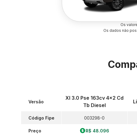
Os valor
Os dados não poss
Compa
Xl 3.0 Pse 163cv 4x2 Cd
L
Versão
Tb Diesel
Código Fipe
003298-0
Preço
R$ 48.096