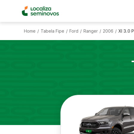
Home
Tabela Fipe
Ford
Ranger
2006
Xl 3.0 
/
/
/
/
/