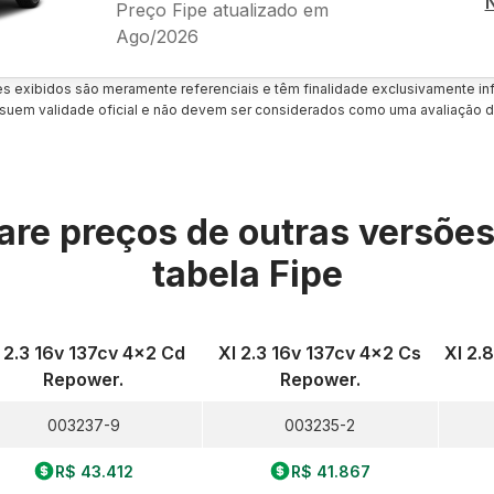
Preço Fipe atualizado em
Ago/2026
es exibidos são meramente referenciais e têm finalidade exclusivamente inf
uem validade oficial e não devem ser considerados como uma avaliação d
re preços de outras versõe
tabela Fipe
 2.3 16v 137cv 4x2 Cd
Xl 2.3 16v 137cv 4x2 Cs
Xl 2.
Repower.
Repower.
003237-9
003235-2
R$ 43.412
R$ 41.867