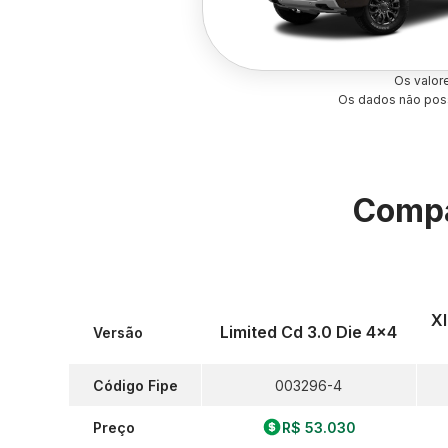
Os valor
Os dados não poss
Compa
Xl
Limited Cd 3.0 Die 4x4
Versão
Código Fipe
003296-4
Preço
R$ 53.030