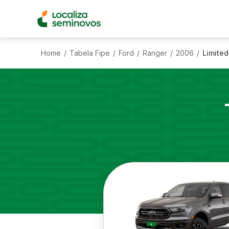
Home
Tabela Fipe
Ford
Ranger
2006
Limited
/
/
/
/
/