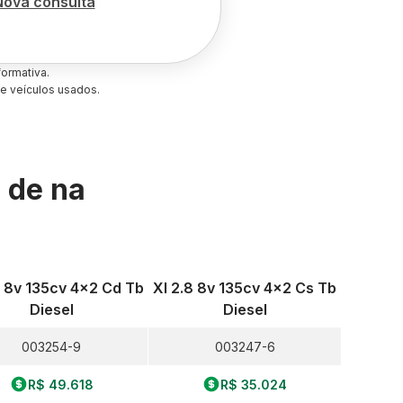
Nova consulta
ormativa.
e veículos usados.
s de
na
8 8v 135cv 4x2 Cd Tb
Xl 2.8 8v 135cv 4x2 Cs Tb
Diesel
Diesel
003254-9
003247-6
R$ 49.618
R$ 35.024