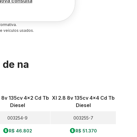
Nova consulta
ormativa.
e veículos usados.
s de
na
8 8v 135cv 4x2 Cd Tb
Xl 2.8 8v 135cv 4x4 Cd Tb
Diesel
Diesel
003254-9
003255-7
R$ 46.802
R$ 51.370