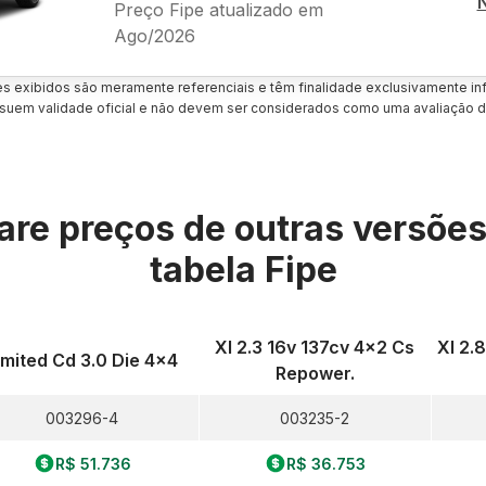
Preço Fipe atualizado em
Ago/2026
es exibidos são meramente referenciais e têm finalidade exclusivamente inf
uem validade oficial e não devem ser considerados como uma avaliação d
re preços de outras versõe
tabela Fipe
Xl 2.3 16v 137cv 4x2 Cs
Xl 2.
imited Cd 3.0 Die 4x4
Repower.
003296-4
003235-2
R$ 51.736
R$ 36.753