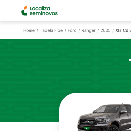
Home
Tabela Fipe
Ford
Ranger
2005
Xls Cd 
/
/
/
/
/