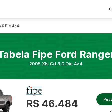
C
3.0 Die 4x4
Tabela Fipe
Ford
Range
2005
Xls Cd 3.0 Die 4x4
Pes
R$ 46.484