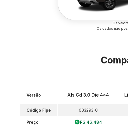
Os valor
Os dados não poss
Compa
Xls Cd 3.0 Die 4x4
L
Versão
Código Fipe
003293-0
Preço
R$ 46.484