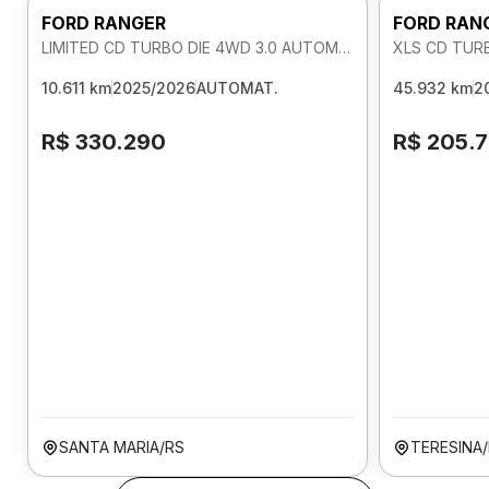
FORD RANGER
FORD RAN
LIMITED CD TURBO DIE 4WD 3.0 AUTOMATICO
XLS CD TUR
10.611 km
2025/2026
AUTOMAT.
45.932 km
2
R$ 330.290
R$ 205.
SANTA MARIA/RS
TERESINA/