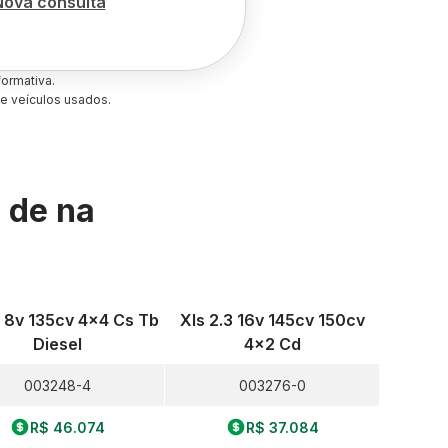
Nova consulta
ormativa.
e veículos usados.
s de
na
8 8v 135cv 4x4 Cs Tb
Xls 2.3 16v 145cv 150cv
Diesel
4x2 Cd
003248-4
003276-0
R$ 46.074
R$ 37.084