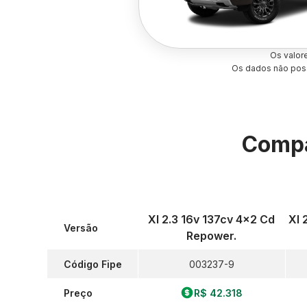
Os valor
Os dados não poss
Compa
Xl 2.3 16v 137cv 4x2 Cd
Xl 
Versão
Repower.
Código Fipe
003237-9
Preço
R$ 42.318