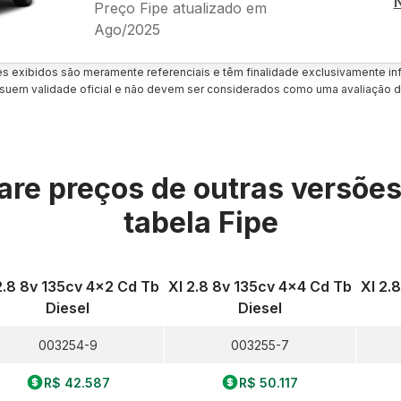
Preço Fipe atualizado em
Ago/2025
es exibidos são meramente referenciais e têm finalidade exclusivamente inf
uem validade oficial e não devem ser considerados como uma avaliação d
re preços de outras versõe
tabela Fipe
2.8 8v 135cv 4x2 Cd Tb
Xl 2.8 8v 135cv 4x4 Cd Tb
Xl 2.
Diesel
Diesel
003254-9
003255-7
R$ 42.587
R$ 50.117