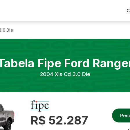
C
3.0 Die
Tabela Fipe
Ford
Range
2004
Xls Cd 3.0 Die
Pes
R$ 52.287