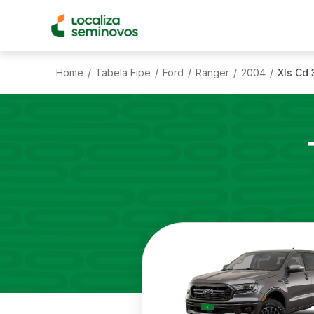
Home
Tabela Fipe
Ford
Ranger
2004
Xls Cd 
/
/
/
/
/