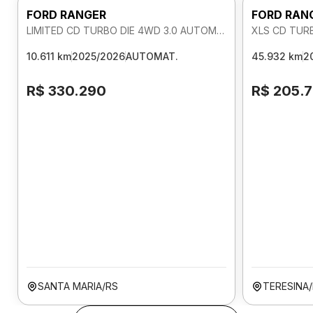
FORD RANGER
FORD RAN
LIMITED CD TURBO DIE 4WD 3.0 AUTOMATICO
XLS CD TUR
10.611 km
2025/2026
AUTOMAT.
45.932 km
2
R$ 330.290
R$ 205.
SANTA MARIA/RS
TERESINA/