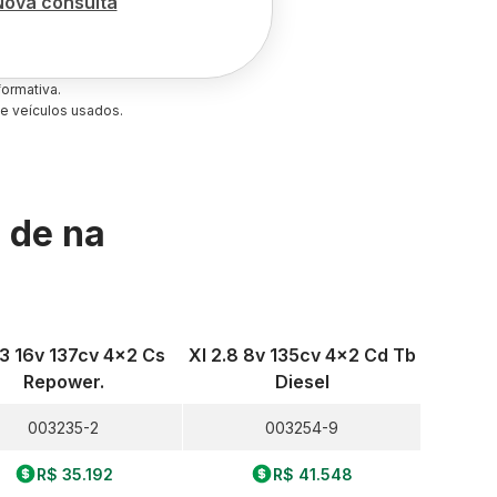
Nova consulta
ormativa.
e veículos usados.
s de
na
.3 16v 137cv 4x2 Cs
Xl 2.8 8v 135cv 4x2 Cd Tb
Repower.
Diesel
003235-2
003254-9
R$ 35.192
R$ 41.548