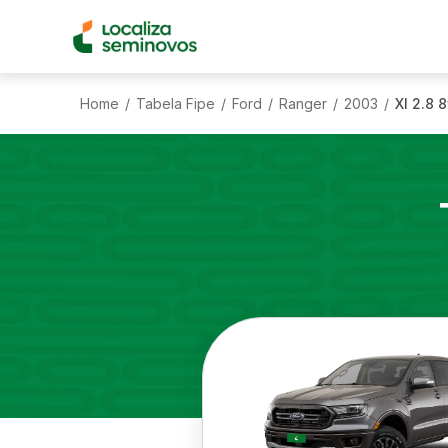
Home
Tabela Fipe
Ford
Ranger
2003
Xl 2.8 
/
/
/
/
/