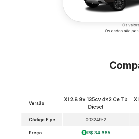
Os valor
Os dados não poss
Compa
Xl 2.8 8v 135cv 4x2 Ce Tb
Xl
Versão
Diesel
Código Fipe
003249-2
Preço
R$ 34.665