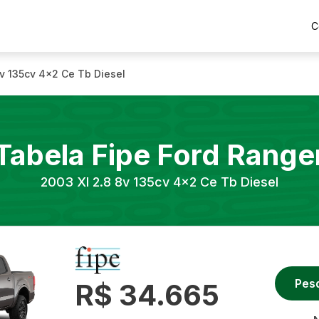
C
8v 135cv 4x2 Ce Tb Diesel
Tabela Fipe
Ford
Range
2003
Xl 2.8 8v 135cv 4x2 Ce Tb Diesel
Pes
R$ 34.665