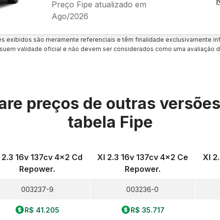
Preço Fipe atualizado em
Ago/2026
es exibidos são meramente referenciais e têm finalidade exclusivamente inf
uem validade oficial e não devem ser considerados como uma avaliação d
re preços de outras versõe
tabela Fipe
 2.3 16v 137cv 4x2 Cd
Xl 2.3 16v 137cv 4x2 Ce
Xl 2
Repower.
Repower.
003237-9
003236-0
R$ 41.205
R$ 35.717