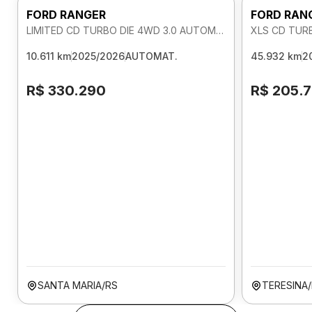
FORD RANGER
FORD RAN
LIMITED CD TURBO DIE 4WD 3.0 AUTOMATICO
XLS CD TUR
10.611 km
2025/2026
AUTOMAT.
45.932 km
2
R$ 330.290
R$ 205.
SANTA MARIA/RS
TERESINA/