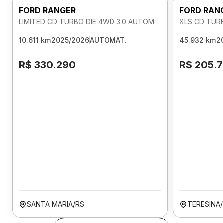
FORD RANGER
FORD RAN
LIMITED CD TURBO DIE 4WD 3.0 AUTOMATICO
XLS CD TUR
10.611 km
2025/2026
AUTOMAT.
45.932 km
2
R$ 330.290
R$ 205.
SANTA MARIA/RS
TERESINA/