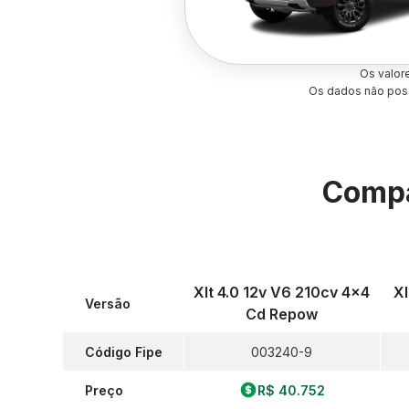
Os valor
Os dados não poss
Compa
Xlt 4.0 12v V6 210cv 4x4
Xl
Versão
Cd Repow
Código Fipe
003240-9
Preço
R$ 40.752