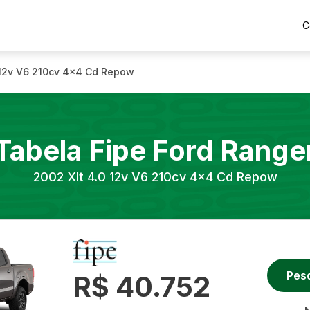
C
 12v V6 210cv 4x4 Cd Repow
Tabela Fipe
Ford
Range
2002
Xlt 4.0 12v V6 210cv 4x4 Cd Repow
Pes
R$ 40.752