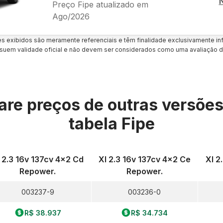
Preço Fipe atualizado em
Ago/2026
es exibidos são meramente referenciais e têm finalidade exclusivamente inf
uem validade oficial e não devem ser considerados como uma avaliação d
re preços de outras versõe
tabela Fipe
 2.3 16v 137cv 4x2 Cd
Xl 2.3 16v 137cv 4x2 Ce
Xl 2
Repower.
Repower.
003237-9
003236-0
R$ 38.937
R$ 34.734