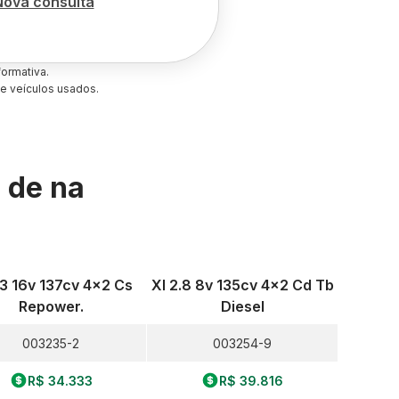
Nova consulta
ormativa.
e veículos usados.
s de
na
.3 16v 137cv 4x2 Cs
Xl 2.8 8v 135cv 4x2 Cd Tb
Repower.
Diesel
003235-2
003254-9
R$ 34.333
R$ 39.816