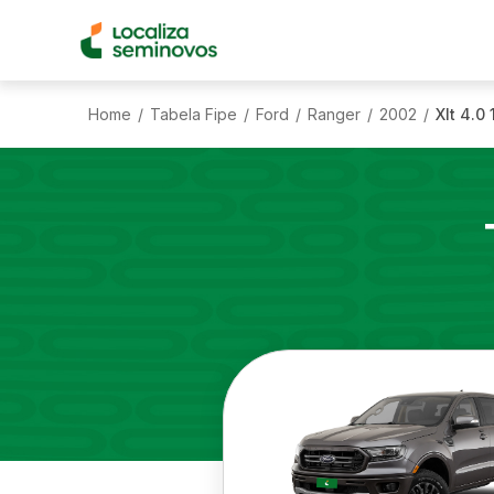
Home
Tabela Fipe
Ford
Ranger
2002
Xlt 4.0
/
/
/
/
/