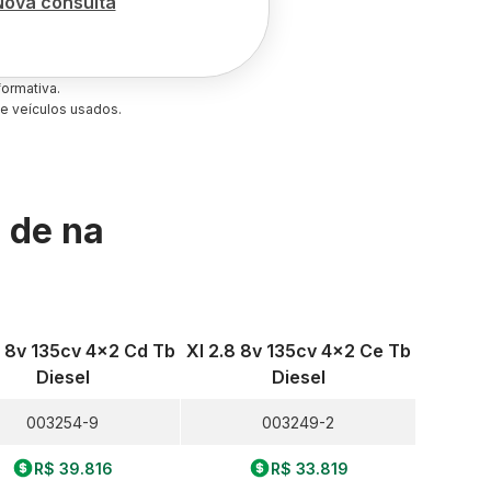
Nova consulta
ormativa.
e veículos usados.
s de
na
8 8v 135cv 4x2 Cd Tb
Xl 2.8 8v 135cv 4x2 Ce Tb
Diesel
Diesel
003254-9
003249-2
R$ 39.816
R$ 33.819