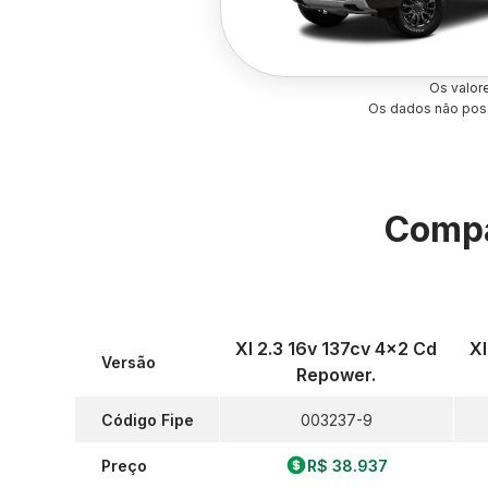
Os valor
Os dados não poss
Compa
Xl 2.3 16v 137cv 4x2 Cd
Xl
Versão
Repower.
Código Fipe
003237-9
Preço
R$ 38.937