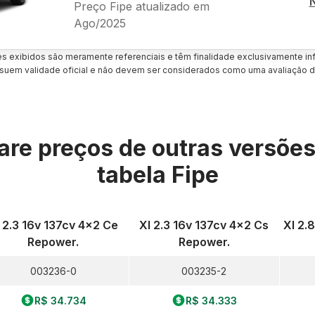
Preço Fipe atualizado em
Ago/2025
es exibidos são meramente referenciais e têm finalidade exclusivamente inf
uem validade oficial e não devem ser considerados como uma avaliação d
re preços de outras versõe
tabela Fipe
 2.3 16v 137cv 4x2 Ce
Xl 2.3 16v 137cv 4x2 Cs
Xl 2.
Repower.
Repower.
003236-0
003235-2
R$ 34.734
R$ 34.333