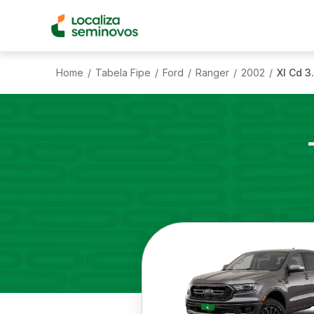
Home
Tabela Fipe
Ford
Ranger
2002
Xl Cd 3
/
/
/
/
/