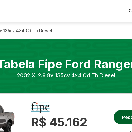
C
8v 135cv 4x4 Cd Tb Diesel
Tabela Fipe
Ford
Range
2002
Xl 2.8 8v 135cv 4x4 Cd Tb Diesel
Pes
R$ 45.162