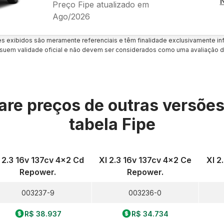
Preço Fipe atualizado em
Ago/2026
es exibidos são meramente referenciais e têm finalidade exclusivamente inf
uem validade oficial e não devem ser considerados como uma avaliação d
re preços de outras versõe
tabela Fipe
 2.3 16v 137cv 4x2 Cd
Xl 2.3 16v 137cv 4x2 Ce
Xl 2
Repower.
Repower.
003237-9
003236-0
R$ 38.937
R$ 34.734