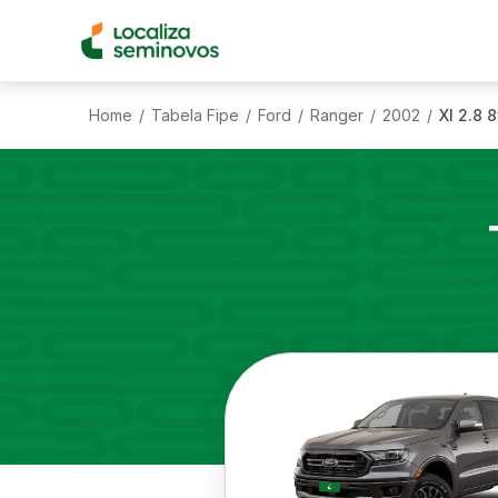
Home
Tabela Fipe
Ford
Ranger
2002
Xl 2.8 
/
/
/
/
/