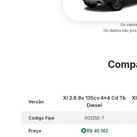
Os valor
Os dados não poss
Compa
Xl 2.8 8v 135cv 4x4 Cd Tb
Xl
Versão
Diesel
Código Fipe
003255-7
Preço
R$ 45.162