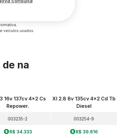
Nova consulta
ormativa.
e veículos usados.
s de
na
.3 16v 137cv 4x2 Cs
Xl 2.8 8v 135cv 4x2 Cd Tb
Repower.
Diesel
003235-2
003254-9
R$ 34.333
R$ 39.816