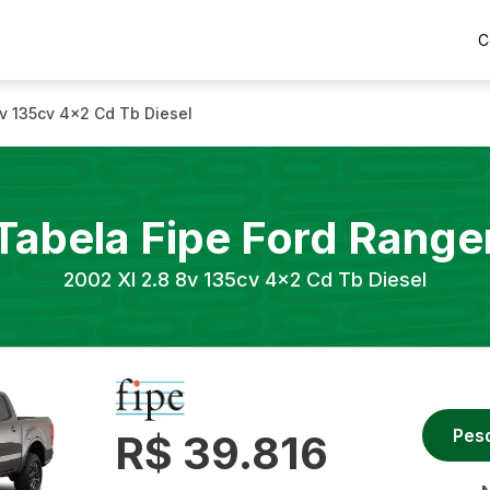
C
8v 135cv 4x2 Cd Tb Diesel
Tabela Fipe
Ford
Range
2002
Xl 2.8 8v 135cv 4x2 Cd Tb Diesel
Pes
R$ 39.816