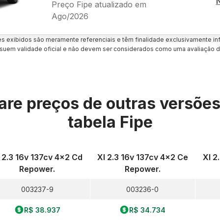
Preço Fipe atualizado em
Ago/2026
es exibidos são meramente referenciais e têm finalidade exclusivamente inf
uem validade oficial e não devem ser considerados como uma avaliação d
re preços de outras versõe
tabela Fipe
 2.3 16v 137cv 4x2 Cd
Xl 2.3 16v 137cv 4x2 Ce
Xl 2
Repower.
Repower.
003237-9
003236-0
R$ 38.937
R$ 34.734