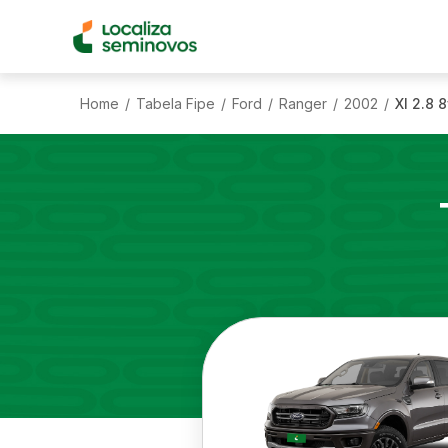
Home
Tabela Fipe
Ford
Ranger
2002
Xl 2.8 
/
/
/
/
/