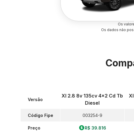
Os valor
Os dados não poss
Compa
Xl 2.8 8v 135cv 4x2 Cd Tb
Xl
Versão
Diesel
Código Fipe
003254-9
Preço
R$ 39.816