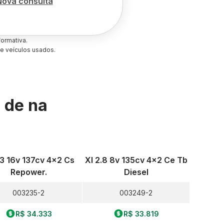
Nova consulta
ormativa.
e veículos usados.
s de
na
.3 16v 137cv 4x2 Cs
Xl 2.8 8v 135cv 4x2 Ce Tb
Repower.
Diesel
003235-2
003249-2
R$ 34.333
R$ 33.819