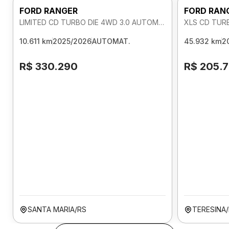
FORD RANGER
FORD RAN
LIMITED CD TURBO DIE 4WD 3.0 AUTOMATICO
XLS CD TUR
10.611 km
2025/2026
AUTOMAT.
45.932 km
2
R$ 330.290
R$ 205.
SANTA MARIA/RS
TERESINA/