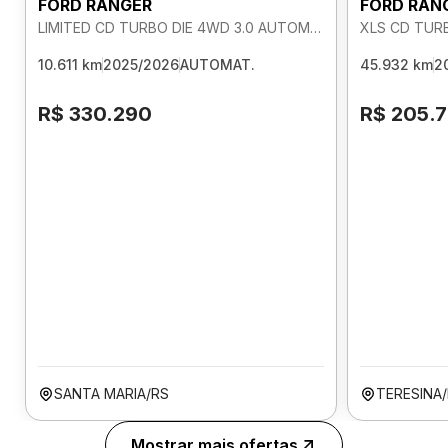
FORD RANGER
FORD RAN
LIMITED CD TURBO DIE 4WD 3.0 AUTOMATICO
XLS CD TUR
10.611 km
2025/2026
AUTOMAT.
45.932 km
2
R$ 330.290
R$ 205.
SANTA MARIA/RS
TERESINA/
Mostrar mais ofertas