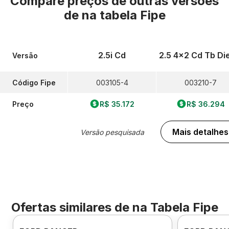
Compare preços de outras versões
de
na tabela Fipe
2.5i Cd
2.5 4x2 Cd Tb Di
Versão
Código Fipe
003105-4
003210-7
Preço
R$ 35.172
R$ 36.294
Mais detalhes
Versão pesquisada
Ofertas similares de
na Tabela Fipe