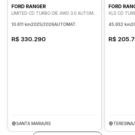
FORD RANGER
FORD RAN
LIMITED CD TURBO DIE 4WD 3.0 AUTOMATICO
XLS CD TUR
10.611 km
2025/2026
AUTOMAT.
45.932 km
2
R$ 330.290
R$ 205.
SANTA MARIA/RS
TERESINA/