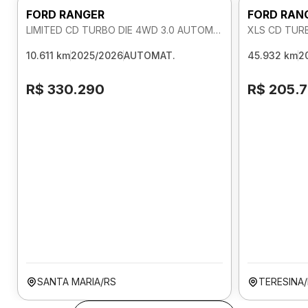
FORD RANGER
FORD RAN
LIMITED CD TURBO DIE 4WD 3.0 AUTOMATICO
XLS CD TUR
10.611 km
2025/2026
AUTOMAT.
45.932 km
2
R$ 330.290
R$ 205.
SANTA MARIA/RS
TERESINA/