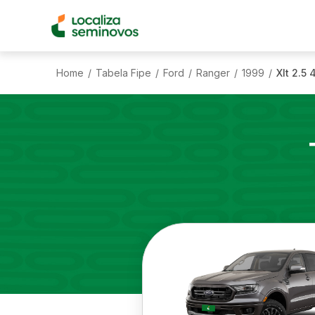
Home
Tabela Fipe
Ford
Ranger
1999
Xlt 2.5
/
/
/
/
/