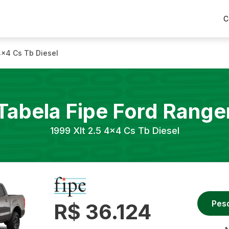
C
 4x4 Cs Tb Diesel
Tabela Fipe
Ford
Range
1999
Xlt 2.5 4x4 Cs Tb Diesel
Pes
R$ 36.124