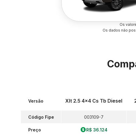
Os valor
Os dados não poss
Compa
Xlt 2.5 4x4 Cs Tb Diesel
Versão
Código Fipe
003109-7
Preço
R$ 36.124