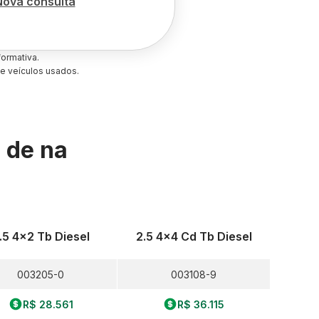
Nova consulta
ormativa.
e veículos usados.
s de
na
.5 4x2 Tb Diesel
2.5 4x4 Cd Tb Diesel
003205-0
003108-9
R$ 28.561
R$ 36.115