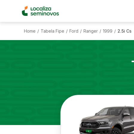
Home
Tabela Fipe
Ford
Ranger
1999
2.5i Cs
/
/
/
/
/