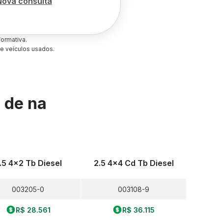
Nova consulta
ormativa.
e veículos usados.
s de
na
.5 4x2 Tb Diesel
2.5 4x4 Cd Tb Diesel
003205-0
003108-9
R$ 28.561
R$ 36.115