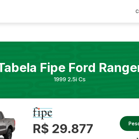
C
Tabela Fipe
Ford
Range
1999
2.5i Cs
Pes
R$ 29.877