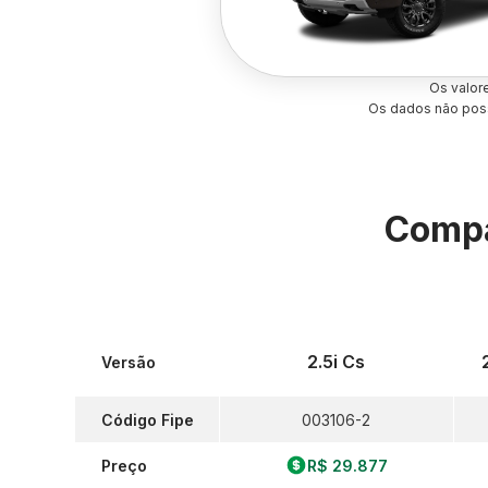
Os valor
Os dados não poss
Compa
2.5i Cs
Versão
Código Fipe
003106-2
Preço
R$ 29.877