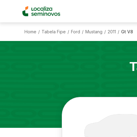
Home
Tabela Fipe
Ford
Mustang
2011
Gt V8
/
/
/
/
/
T