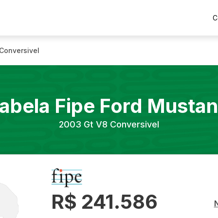
C
Conversivel
abela Fipe
Ford
Musta
2003
Gt V8 Conversivel
R$ 241.586