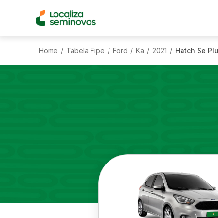
Home
Tabela Fipe
Ford
Ka
2021
Hatch Se Plu
/
/
/
/
/