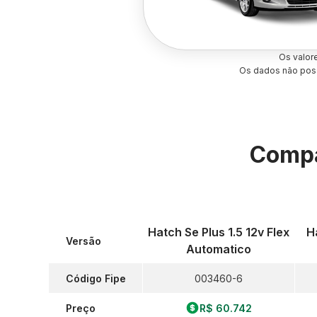
Os valor
Os dados não poss
Compa
Hatch Se Plus 1.5 12v Flex
H
Versão
Automatico
Código Fipe
003460-6
Preço
R$ 60.742