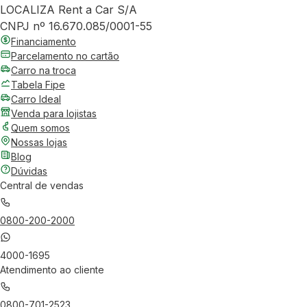
LOCALIZA Rent a Car S/A
CNPJ nº 16.670.085/0001-55
Financiamento
Parcelamento no cartão
Carro na troca
Tabela Fipe
Carro Ideal
Venda para lojistas
Quem somos
Nossas lojas
Blog
Dúvidas
Central de vendas
0800-200-2000
4000-1695
Atendimento ao cliente
0800-701-2523