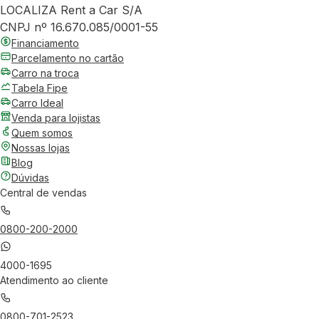
LOCALIZA Rent a Car S/A
CNPJ nº 16.670.085/0001-55
Financiamento
Parcelamento no cartão
Carro na troca
Tabela Fipe
Carro Ideal
Venda para lojistas
Quem somos
Nossas lojas
Blog
Dúvidas
Central de vendas
0800-200-2000
4000-1695
Atendimento ao cliente
0800-701-2523