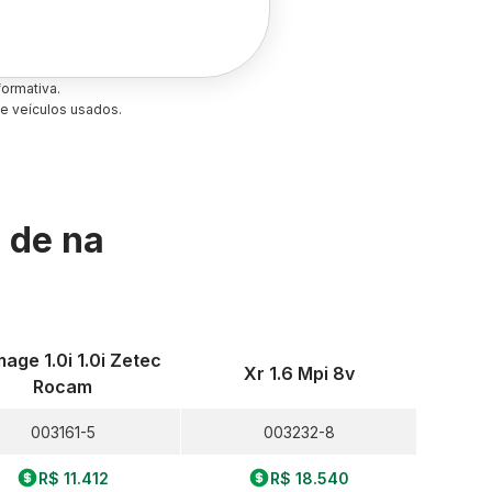
ormativa.
e veículos usados.
s de
na
mage 1.0i 1.0i Zetec
Xr 1.6 Mpi 8v
Rocam
003161-5
003232-8
R$ 11.412
R$ 18.540