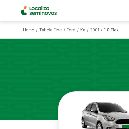
Home
Tabela Fipe
Ford
Ka
2001
1.0 Flex
/
/
/
/
/