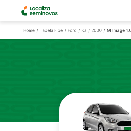
Home
Tabela Fipe
Ford
Ka
2000
Gl Image 1.
/
/
/
/
/