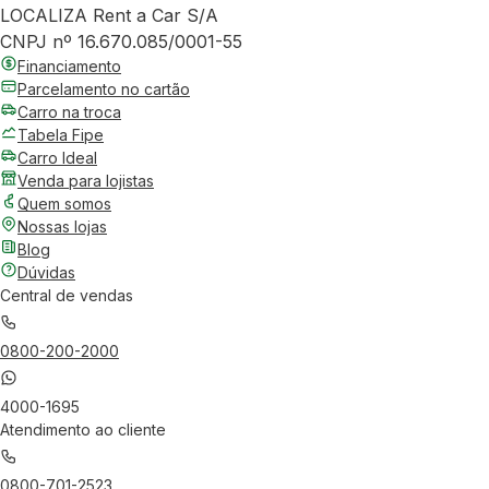
LOCALIZA Rent a Car S/A
CNPJ nº 16.670.085/0001-55
Financiamento
Parcelamento no cartão
Carro na troca
Tabela Fipe
Carro Ideal
Venda para lojistas
Quem somos
Nossas lojas
Blog
Dúvidas
Central de vendas
0800-200-2000
4000-1695
Atendimento ao cliente
0800-701-2523