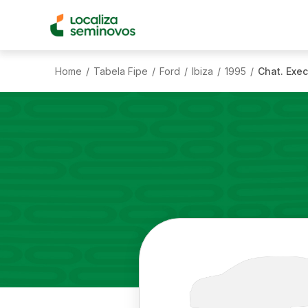
Home
Tabela Fipe
Ford
Ibiza
1995
Chat. Exec
/
/
/
/
/