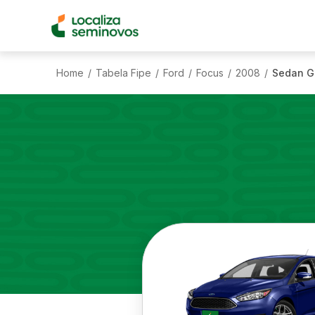
Home
Tabela Fipe
Ford
Focus
2008
Sedan Gl
/
/
/
/
/