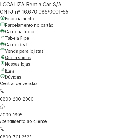
LOCALIZA Rent a Car S/A
CNPJ nº 16.670.085/0001-55
Financiamento
Parcelamento no cartão
Carro na troca
Tabela Fipe
Carro Ideal
Venda para lojistas
Quem somos
Nossas lojas
Blog
Dúvidas
Central de vendas
0800-200-2000
4000-1695
Atendimento ao cliente
0800-701-2523