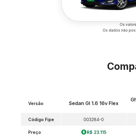
Os valor
Os dados não poss
Compa
Gh
Sedan Gl 1.6 16v Flex
Versão
Código Fipe
003284-0
Preço
R$ 23.115