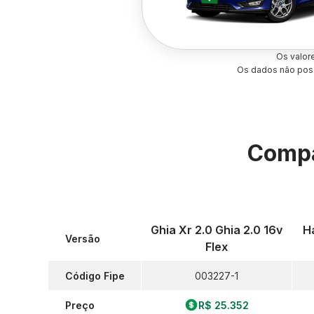
Os valor
Os dados não poss
Compa
Ghia Xr 2.0 Ghia 2.0 16v
Ha
Versão
Flex
Código Fipe
003227-1
Preço
R$ 25.352