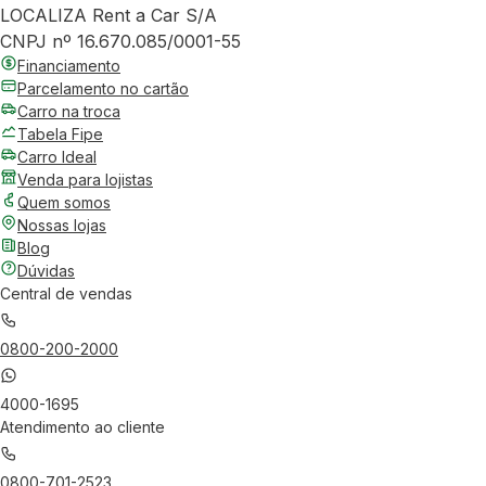
LOCALIZA Rent a Car S/A
CNPJ nº 16.670.085/0001-55
Financiamento
Parcelamento no cartão
Carro na troca
Tabela Fipe
Carro Ideal
Venda para lojistas
Quem somos
Nossas lojas
Blog
Dúvidas
Central de vendas
0800-200-2000
4000-1695
Atendimento ao cliente
0800-701-2523