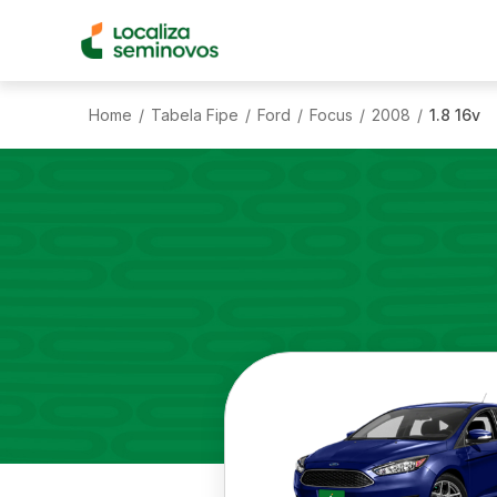
Home
Tabela Fipe
Ford
Focus
2008
1.8 16v
/
/
/
/
/