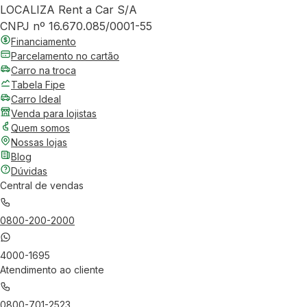
LOCALIZA Rent a Car S/A
CNPJ nº 16.670.085/0001-55
Financiamento
Parcelamento no cartão
Carro na troca
Tabela Fipe
Carro Ideal
Venda para lojistas
Quem somos
Nossas lojas
Blog
Dúvidas
Central de vendas
0800-200-2000
4000-1695
Atendimento ao cliente
0800-701-2523