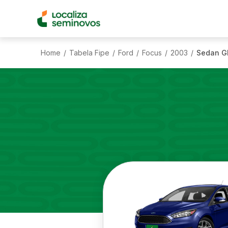
Home
Tabela Fipe
Ford
Focus
2003
Sedan Gh
/
/
/
/
/