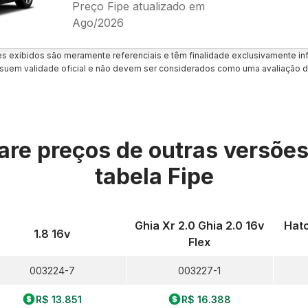
Preço Fipe atualizado em
Ago/2026
es exibidos são meramente referenciais e têm finalidade exclusivamente inf
uem validade oficial e não devem ser considerados como uma avaliação d
re preços de outras versõe
tabela Fipe
Ghia Xr 2.0 Ghia 2.0 16v
Hatc
1.8 16v
Flex
003224-7
003227-1
R$ 13.851
R$ 16.388