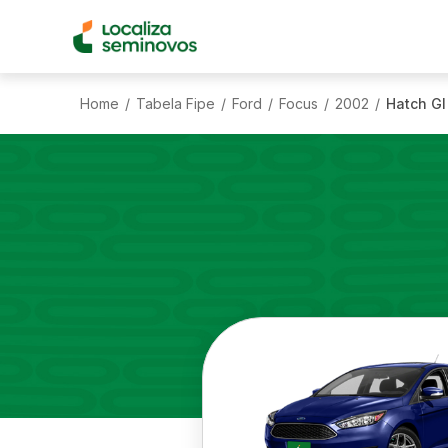
Home
Tabela Fipe
Ford
Focus
2002
Hatch Gl 
/
/
/
/
/