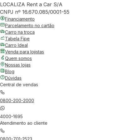
LOCALIZA Rent a Car S/A
CNPJ nº 16.670.085/0001-55
Financiamento
Parcelamento no cartão
Carro na troca
Tabela Fipe
Carro Ideal
Venda para lojistas
Quem somos
Nossas lojas
Blog
Dúvidas
Central de vendas
0800-200-2000
4000-1695
Atendimento ao cliente
0800-701-2523