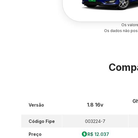
Os valor
Os dados não poss
Compa
Gh
1.8 16v
Versão
Código Fipe
003224-7
Preço
R$ 12.037