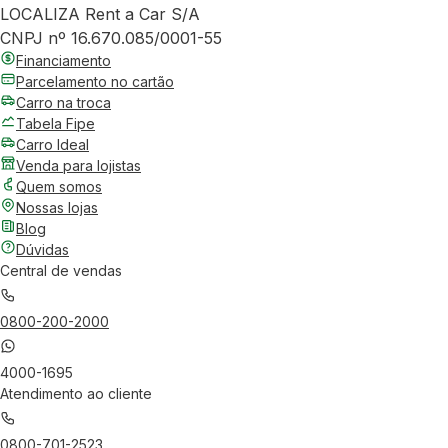
LOCALIZA Rent a Car S/A
CNPJ nº 16.670.085/0001-55
Financiamento
Parcelamento no cartão
Carro na troca
Tabela Fipe
Carro Ideal
Venda para lojistas
Quem somos
Nossas lojas
Blog
Dúvidas
Central de vendas
0800-200-2000
4000-1695
Atendimento ao cliente
0800-701-2523