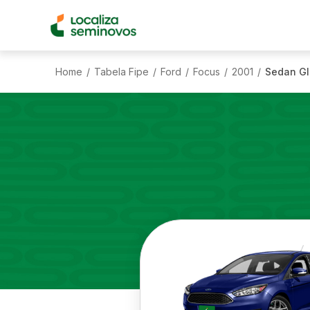
Home
Tabela Fipe
Ford
Focus
2001
Sedan Gl 
/
/
/
/
/