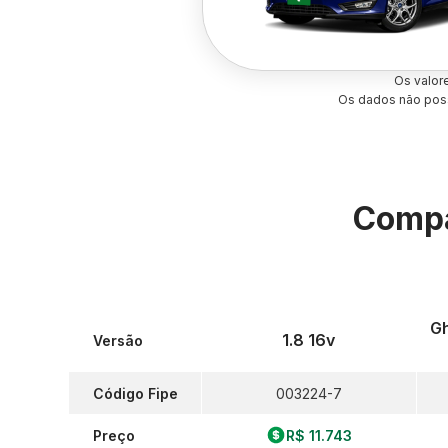
Os valor
Os dados não poss
Compa
Gh
1.8 16v
Versão
Código Fipe
003224-7
Preço
R$ 11.743