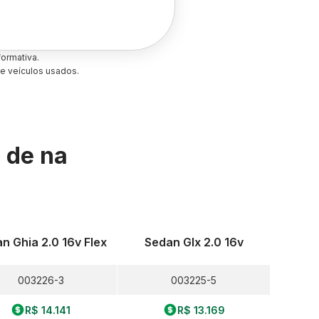
ormativa.
e veículos usados.
s de
na
n Ghia 2.0 16v Flex
Sedan Glx 2.0 16v
003226-3
003225-5
R$ 14.141
R$ 13.169