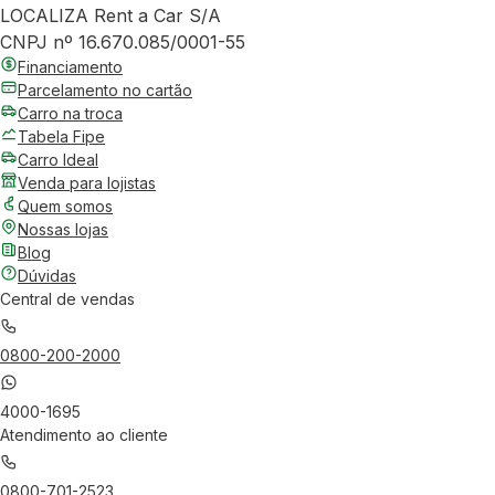
LOCALIZA Rent a Car S/A
CNPJ nº 16.670.085/0001-55
Financiamento
Parcelamento no cartão
Carro na troca
Tabela Fipe
Carro Ideal
Venda para lojistas
Quem somos
Nossas lojas
Blog
Dúvidas
Central de vendas
0800-200-2000
4000-1695
Atendimento ao cliente
0800-701-2523