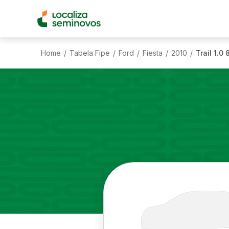
Home
Tabela Fipe
Ford
Fiesta
2010
Trail 1.0 
/
/
/
/
/