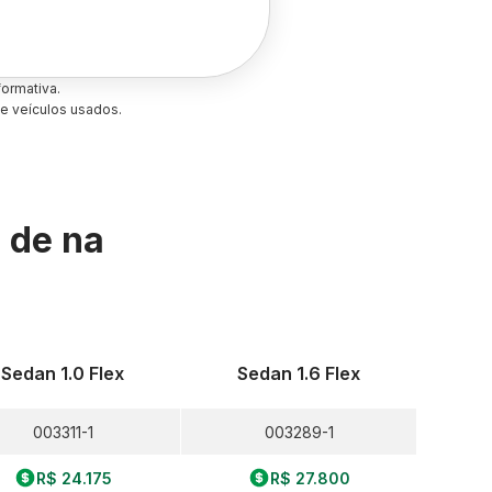
ormativa.
e veículos usados.
s de
na
Sedan 1.0 Flex
Sedan 1.6 Flex
003311-1
003289-1
R$ 24.175
R$ 27.800