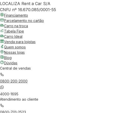
LOCALIZA Rent a Car S/A
CNPJ nº 16.670.085/0001-55
Financiamento
Parcelamento no cartão
Carro na troca
Tabela Fipe
Carro Ideal
Venda para lojistas
Quem somos
Nossas lojas
Blog
Dúvidas
Central de vendas
0800-200-2000
4000-1695
Atendimento ao cliente
0800-701-2523