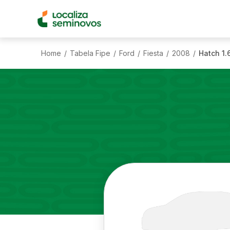
Home
Tabela Fipe
Ford
Fiesta
2008
Hatch 1.
/
/
/
/
/