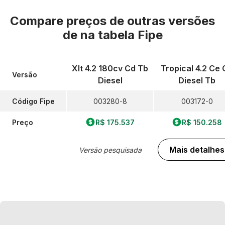
Compare preços de outras versões
de
na tabela Fipe
Xlt 4.2 180cv Cd Tb
Tropical 4.2 Ce 
Versão
Diesel
Diesel Tb
Código Fipe
003280-8
003172-0
Preço
R$ 175.537
R$ 150.258
Mais detalhes
Versão pesquisada