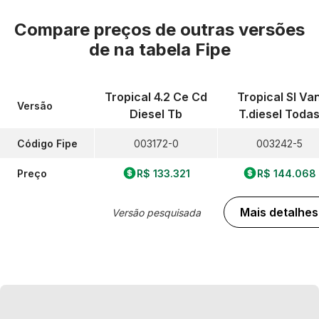
Compare preços de outras versões
de
na tabela Fipe
Tropical 4.2 Ce Cd
Tropical Sl Va
Versão
Diesel Tb
T.diesel Toda
Código Fipe
003172-0
003242-5
Preço
R$ 133.321
R$ 144.068
Mais detalhes
Versão pesquisada