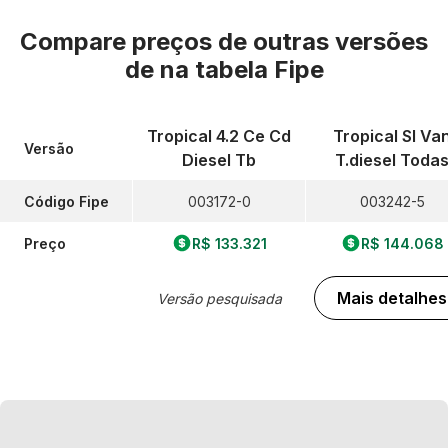
Compare preços de outras versões
de
na tabela Fipe
Tropical 4.2 Ce Cd
Tropical Sl Va
Versão
Diesel Tb
T.diesel Toda
Código Fipe
003172-0
003242-5
Preço
R$ 133.321
R$ 144.068
Mais detalhes
Versão pesquisada