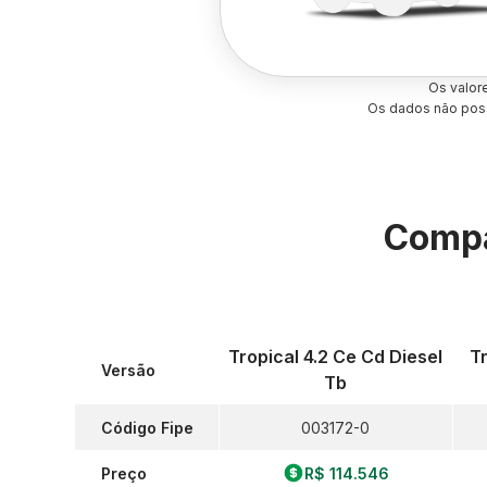
Os valor
Os dados não poss
Compa
Tropical 4.2 Ce Cd Diesel
Tr
Versão
Tb
Código Fipe
003172-0
Preço
R$ 114.546