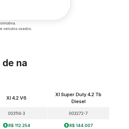
ormativa.
e veículos usados.
s de
na
Xl Super Duty 4.2 Tb
Xl 4.2 V6
Diesel
003114-3
003272-7
R$ 112.254
R$ 144.007