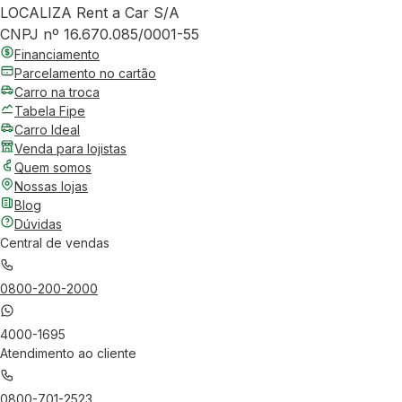
LOCALIZA Rent a Car S/A
CNPJ nº 16.670.085/0001-55
Financiamento
Parcelamento no cartão
Carro na troca
Tabela Fipe
Carro Ideal
Venda para lojistas
Quem somos
Nossas lojas
Blog
Dúvidas
Central de vendas
0800-200-2000
4000-1695
Atendimento ao cliente
0800-701-2523