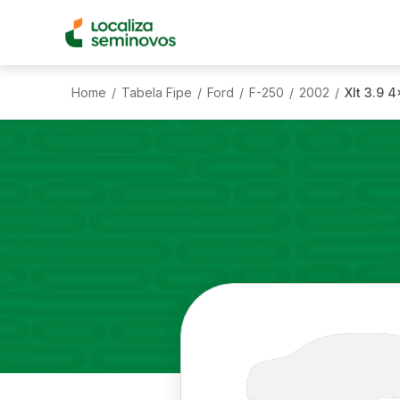
Home
Tabela Fipe
Ford
F-250
2002
Xlt 3.9 
/
/
/
/
/